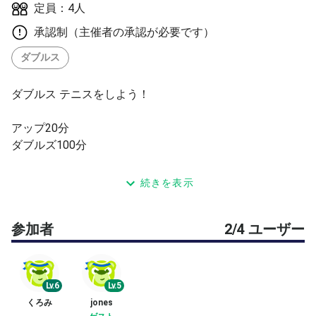
定員：4人
承認制（主催者の承認が必要です）
ダブルス
ダブルス テニスをしよう！
アップ20分
ダブルズ100分
参加人数が4人未満の場合は、シングルス戦を行います。
続きを表示
Deuceなし
参加者
2/4 ユーザー
Tiebreakあり
Lv.6
Lv.5
くろみ
jones