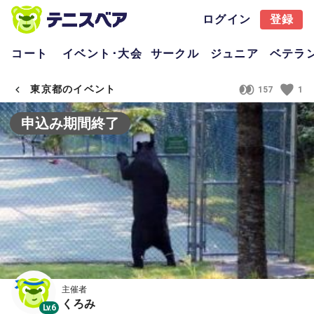
ログイン
登録
コート
イベント･大会
サークル
ジュニア
ベテラ
東京都のイベント
157
1
申込み期間終了
主催者
くろみ
Lv.6