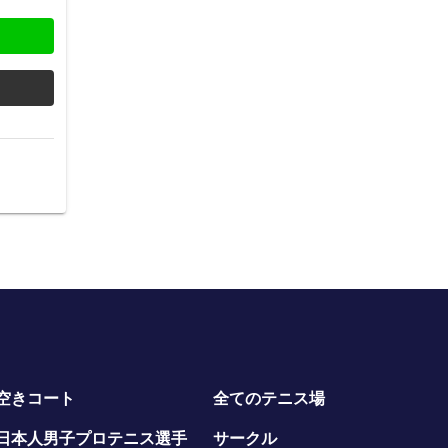
空きコート
全てのテニス場
日本人男子プロテニス選手
サークル