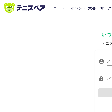
コート
イベント･大会
サーク
いつ
テニ
メ
パ