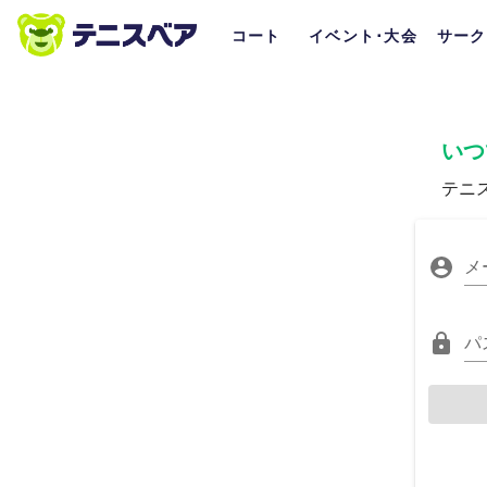
コート
イベント･大会
サーク
いつ
テニ
メ
パ