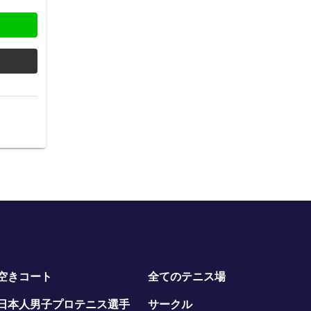
空きコート
全てのテニス場
日本人男子プロテニス選手
サークル