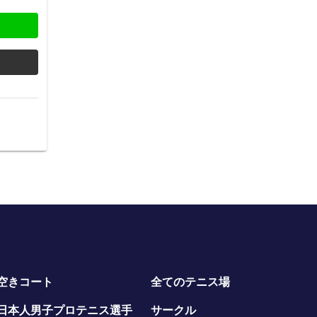
空きコート
全てのテニス場
日本人男子プロテニス選手
サークル