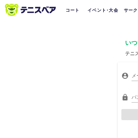
コート
イベント･大会
サーク
いつ
テニ
メ
パ