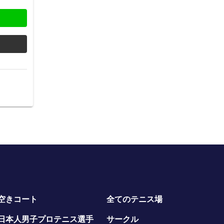
空きコート
全てのテニス場
日本人男子プロテニス選手
サークル