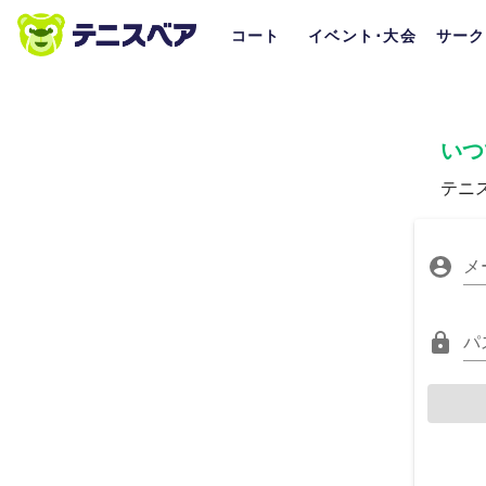
コート
イベント･大会
サーク
いつ
テニ
メ
パ