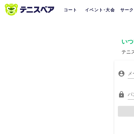
コート
イベント･大会
サーク
いつ
テニ
メ
パ