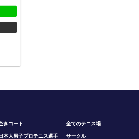
空きコート
全てのテニス場
日本人男子プロテニス選手
サークル