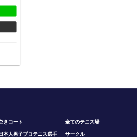
空きコート
全てのテニス場
日本人男子プロテニス選手
サークル