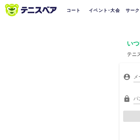
コート
イベント･大会
サーク
いつ
テニ
メ
パ