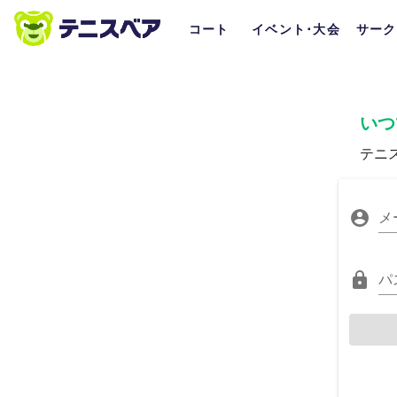
コート
イベント･大会
サーク
いつ
テニ
メ
パ