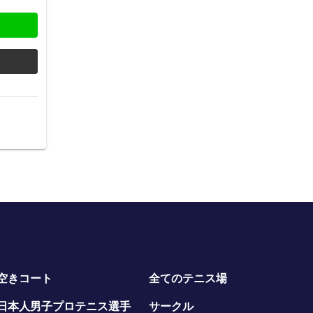
空きコート
全てのテニス場
日本人男子プロテニス選手
サークル