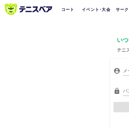
コート
イベント･大会
サーク
いつ
テニ
メ
パ