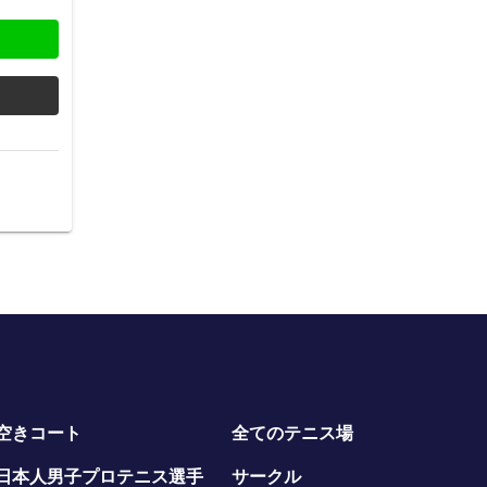
空きコート
全てのテニス場
日本人男子プロテニス選手
サークル