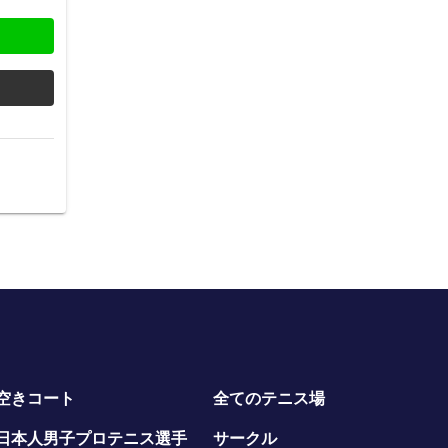
空きコート
全てのテニス場
日本人男子プロテニス選手
サークル