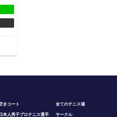
空きコート
全てのテニス場
日本人男子プロテニス選手
サークル