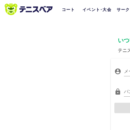
コート
イベント･大会
サーク
いつ
テニ
メ
パ