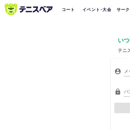
コート
イベント･大会
サーク
いつ
テニ
メ
パ