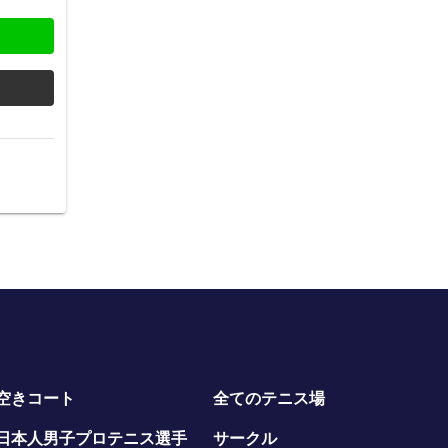
空きコート
全てのテニス場
日本人男子プロテニス選手
サークル