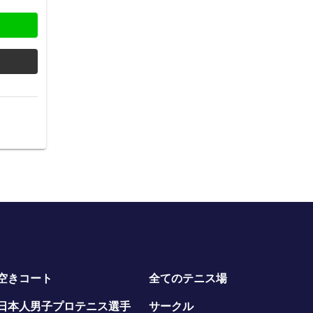
空きコート
全てのテニス場
日本人男子プロテニス選手
サークル