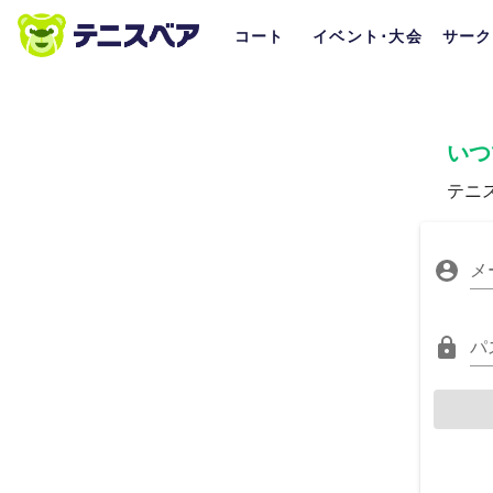
コート
イベント･大会
サーク
いつ
テニ
メ
パ