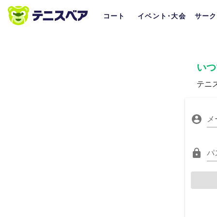
コート
イベント･大会
サーク
いつ
テニ
メ
パ