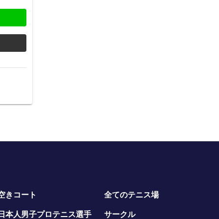
空きコート
全てのテニス場
日本人男子プロテニス選手
サークル