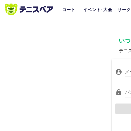
コート
イベント･大会
サーク
いつ
テニ
メ
パ