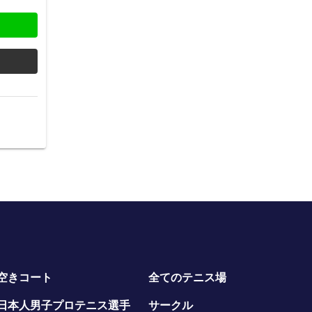
空きコート
全てのテニス場
日本人男子プロテニス選手
サークル