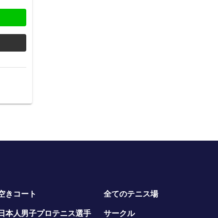
空きコート
全てのテニス場
日本人男子プロテニス選手
サークル