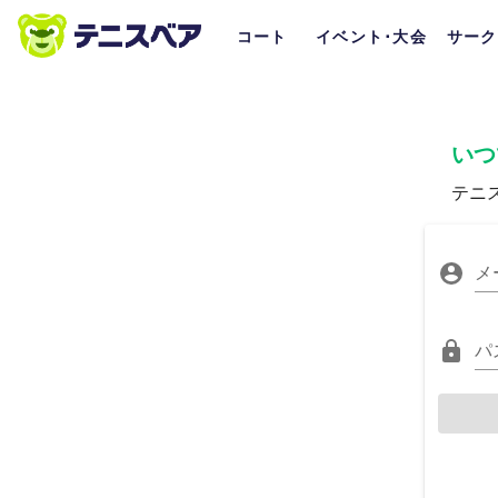
コート
イベント･大会
サーク
いつ
テニ
メ
パ