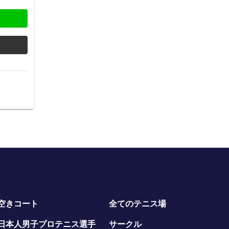
空きコート
全てのテニス場
日本人男子プロテニス選手
サークル