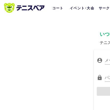
コート
イベント･大会
サーク
いつ
テニ
メ
パ