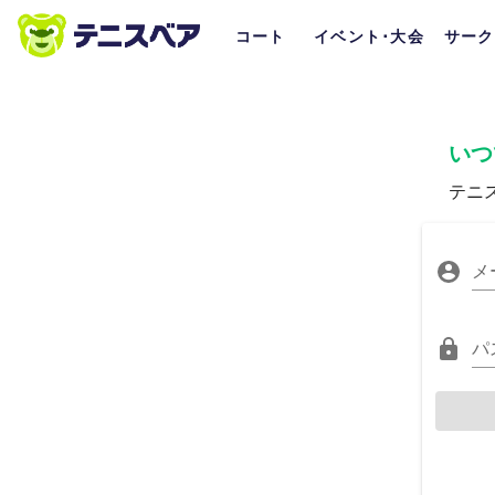
コート
イベント･大会
サーク
いつ
テニ
メ
パ