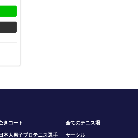
空きコート
全てのテニス場
日本人男子プロテニス選手
サークル