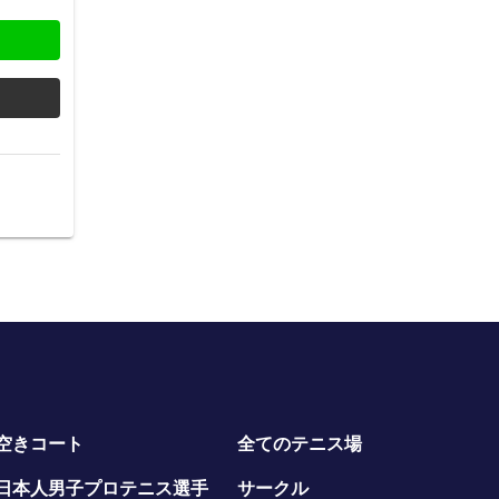
空きコート
全てのテニス場
日本人男子プロテニス選手
サークル