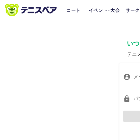
コート
イベント･大会
サーク
いつ
テニ
メ
パ