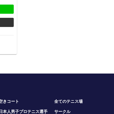
空きコート
全てのテニス場
日本人男子プロテニス選手
サークル