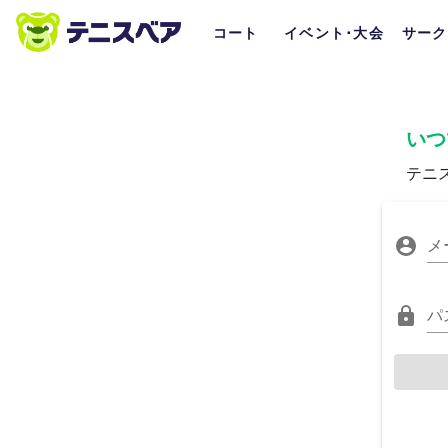
コート
イベント･大会
サーク
いつ
テニ
メ
パ