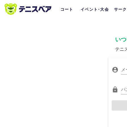
コート
イベント･大会
サーク
いつ
テニ
メ
パ