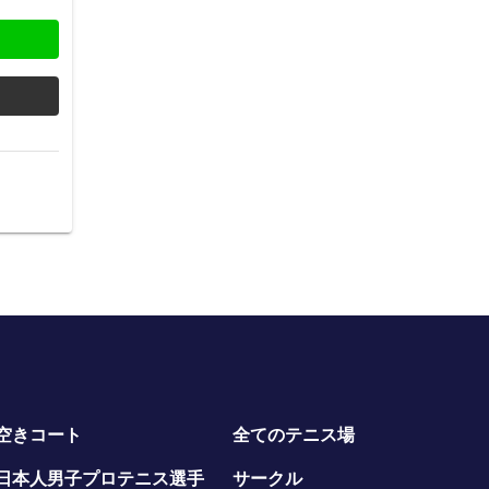
空きコート
全てのテニス場
日本人男子プロテニス選手
サークル