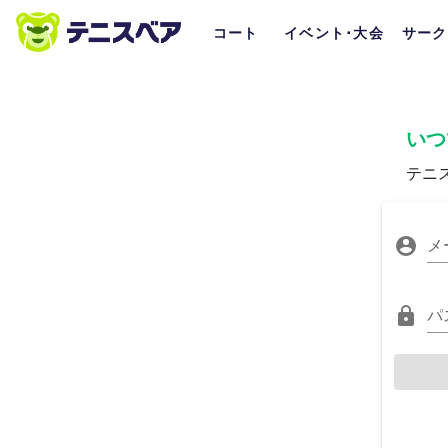
コート
イベント･大会
サーク
いつ
テニ
メ
パ