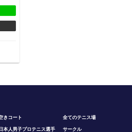
空きコート
全てのテニス場
日本人男子プロテニス選手
サークル