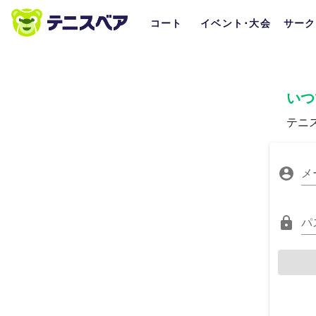
コート
イベント･大会
サーク
いつ
テニ
メ
パ