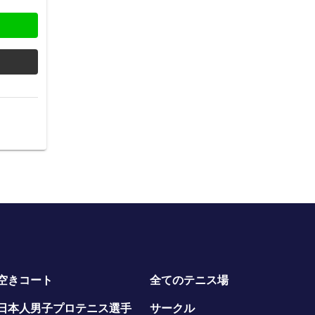
空きコート
全てのテニス場
日本人男子プロテニス選手
サークル