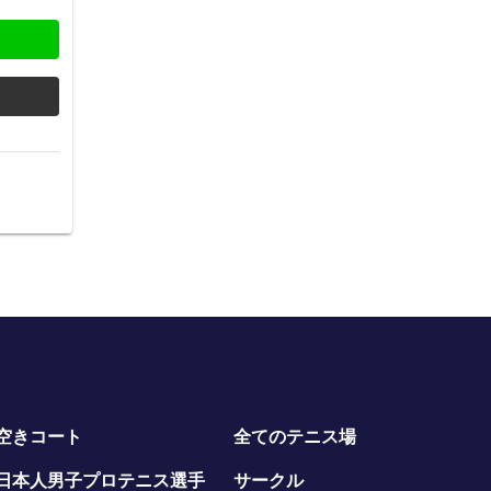
空きコート
全てのテニス場
日本人男子プロテニス選手
サークル