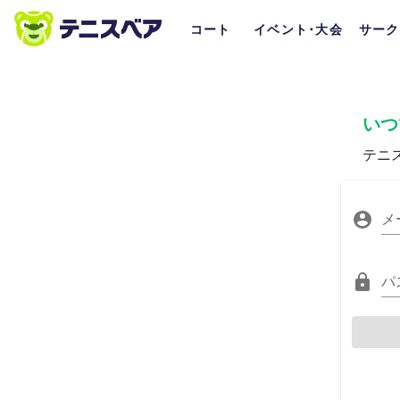
コート
イベント･大会
サーク
いつ
テニ
メ
パ