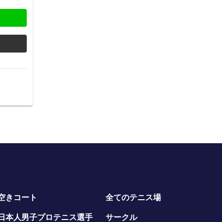
空きコート
全てのテニス場
日本人男子プロテニス選手
サークル