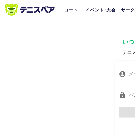
コート
イベント･大会
サーク
いつ
テニ
メ
パ