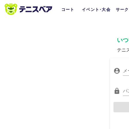
コート
イベント･大会
サーク
いつ
テニ
メ
パ