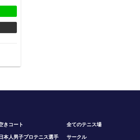
空きコート
全てのテニス場
日本人男子プロテニス選手
サークル