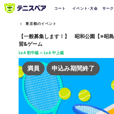
コート
イベント･大会
サーク
東京都のイベント
【一般募集します！】 昭和公園【※昭
習&ゲーム
Lv.4 初中級 ~ Lv.6 中上級
満員
申込み期間終了