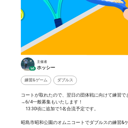
主催者
ホッシー
Lv.5
練習&ゲーム
ダブルス
コートが取れたので、翌日の団体戦に向けて練習で
→6/4一般募集もいたします！
13:30頃に追加で1名合流予定です。
昭島市昭和公園のオムニコートでダブルスの練習&ゲ