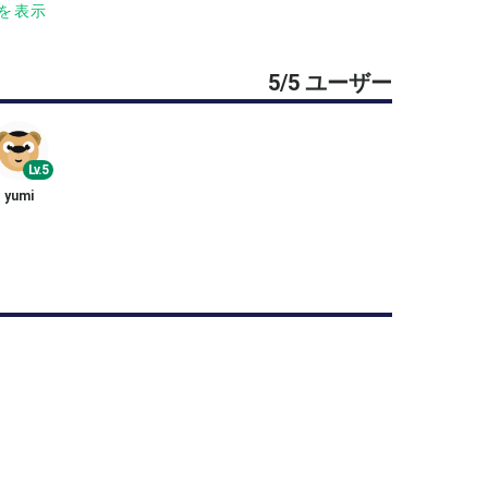
を表示
トローク、スマッシュ、サーブあたりを30-40分
5/5 ユーザー
選手など決めていければと思います。
Lv.5
yumi