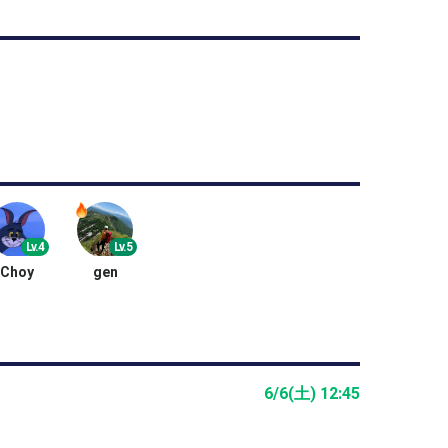
Lv.4
Lv.5
Choy
gen
6/6(土) 12:45