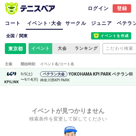
ログイン
登録
コート
イベント･大会
サークル
ジュニア
ベテラ
/
全国
関東
イベントを作成
東京都
イベント
大会
ランキング
こだわり検索
主催
開始時刻
イベント名/コート名
YOKOHAMA KPI PARK ベテランⅢ
9/5(土)
ベテラン大会
〜9/14(月)
神奈川県KPI PARK
KPILINK
イベントが見つかりません
検索条件を変更して探してください