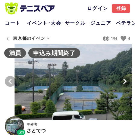
ログイン
登録
コート
イベント･大会
サークル
ジュニア
ベテラ
東京都のイベント
194
4
満員
申込み期間終了
主催者
さとてつ
Lv.3