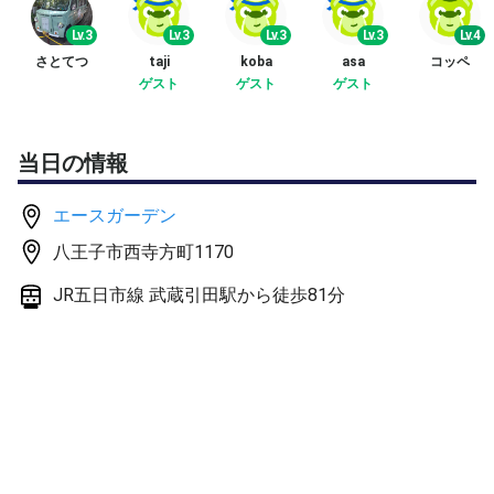
15分程アップをした後で、ダブルスのゲームを回して行
きます。（ノーアド4ゲーム消化）
Lv.3
Lv.3
Lv.3
Lv.3
Lv.4
【集合場所】
さとてつ
taji
koba
asa
コッペ
時間になりましたら「Eコート」にお集まり下さい
ゲスト
ゲスト
ゲスト
【その他注意事項】
・当日のキャンセルは出来るだけご遠慮下さい
・悪天候による中止連絡は前日の夜に追加で記載します
当日の情報
・当日の遅刻などの連絡はチャットにお願いします
エースガーデン
八王子市西寺方町1170
JR五日市線 武蔵引田駅から徒歩81分