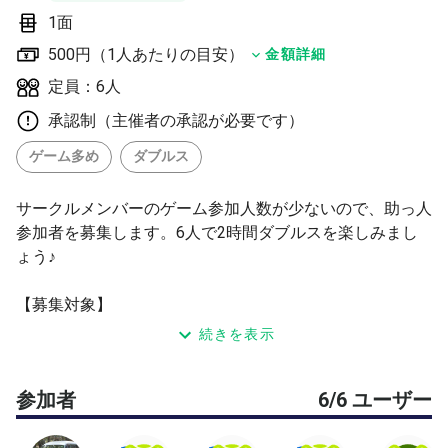
1面
500円（1人あたりの目安）
金額詳細
定員：6人
承認制（主催者の承認が必要です）
ゲーム多め
ダブルス
サークルメンバーのゲーム参加人数が少ないので、助っ人
参加者を募集します。6人で2時間ダブルスを楽しみまし
ょう♪
【募集対象】
・年齢・性別不問
続きを表示
・初級〜初中級程度の方
・勝負に拘るよりも、明るく元気に楽しみたい方
参加者
6/6 ユーザー
・レベルが下位の方にも優しくできる方
【当日の内容】