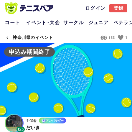
ログイン
登録
コート
イベント･大会
サークル
ジュニア
ベテラ
神奈川県のイベント
133
1
申込み期間終了
主催者
アンバサダー
だいき
Lv.5