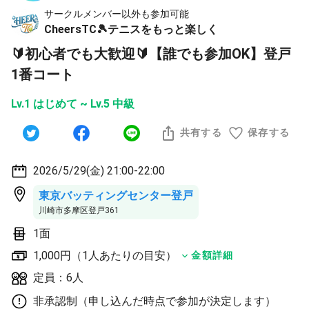
サークルメンバー以外も参加可能
CheersTC🎾テニスをもっと楽しく
🔰初心者でも大歓迎🔰【誰でも参加OK】登戸
1番コート
Lv.1 はじめて ~ Lv.5 中級
共有する
保存する
2026/5/29(金) 21:00-22:00
東京バッティングセンター登戸
川崎市多摩区登戸361
1面
1,000円（1人あたりの目安）
金額詳細
定員：6人
非承認制（申し込んだ時点で参加が決定します）