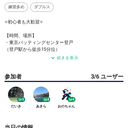
練習多め
ダブルス
⭐️初心者も大歓迎⭐️
【時間、場所】
・東京バッティングセンター登戸
（登戸駅から徒歩15分位）
・21-22時：1番コート
続きを表示
駐車スペース有
参加者
3/6 ユーザー
【人数】
・基本6人MAX
【料金】
Lv.5
Lv.4
Lv.4
・ 1100-2000円
だいき
あきら
おのちゃん
・人数で多少変動
・ボール代も含む
・PayPayもOKですが、基本現金
当日の情報