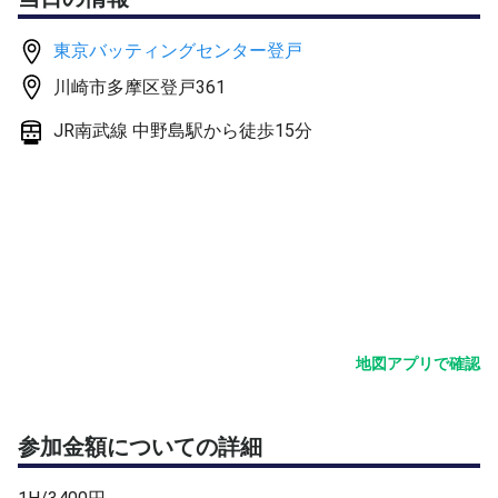
【ルール等】
・基本的なマナーやあいさつ
東京バッティングセンター登戸
・レベルの高い方は女性や初心者の方に合わせて下さい。
川崎市多摩区登戸361
・怪我等は自己責任でお願いします。
・休憩は各自勝手に取って大丈夫です。
JR南武線 中野島駅から徒歩15分
・コート外にボールが出た場合はすぐに回収お願いしま
す。
・ボールを紛失した場合は主催に一言下さい。
【練習の流れ】
1.基本的なアップ(ショートラリーボレー)
2.ロングラリー
3.以降はやりたい事があれば言って下さい。
地図アプリで確認
突発ではありますが、定期的に何人かでテニスしてます。
定期的に参加可能な方はLINEグループ招待します！
参加金額についての詳細