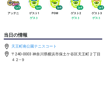
↓
Lv.5
Lv.4
Lv.6
Lv.4
Lv.5
☑️スクールで指導経験のある20代男性コーチもしくは20
アッテニ
ゲスト1
POM
ゲスト2
ゲスト3
代女性コーチがレッスンをさせていただきます(球出し・
ゲスト
ゲスト
ゲスト
マンツーマン指導時間有)
☑️サークルメンバーを含め、8名以内で開催する予定で
当日の情報
す。
天王町南公園テニスコート
✅参加費:かかる費用を参加者で割ります
〒240-0003 神奈川県横浜市保土ケ谷区天王町２丁目
(エントリー前にお問い合わせ下さい)
４２−９
※2000円位です
☑️テニスベア上満員でもサークル枠に空きが出ていたり人
数を調整できる時もあります
参加希望の方はキャンセル待ちにしておいていただけれ
ば、対応可能な場合こちらからご連絡差し上げます
😊明るい雰囲気のサークルです！女性1人でも安心してご