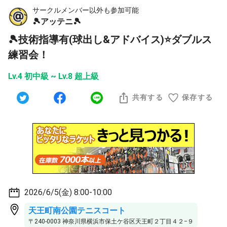
サークルメンバー以外も参加可能
🎾アッテニ🎾
🎾技術指導有(球出し&アドバイス)⭐️ダブルス
練習会！
Lv.4 初中級 ~ Lv.8 超上級
共有する
保存する
2026/6/5(金) 8:00-10:00
天王町南公園テニスコート
〒240-0003 神奈川県横浜市保土ケ谷区天王町２丁目４２−９