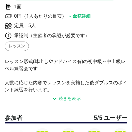
1面
0円（1人あたりの目安）
金額詳細
定員：5人
承認制（主催者の承認が必要です）
レッスン
レッスン形式(球出しやアドバイス有)の初中級～中上級レ
ベル練習会です！
人数に応じた内容でレッスンを実施した後ダブルスのポイ
ント練習を行います。
(スクールレッスンと同等の内容)
続きを表示
⭐️必ず最後まで内容に目を通していただいてから参加申請
参加者
5/5 ユーザー
をお願いいたします