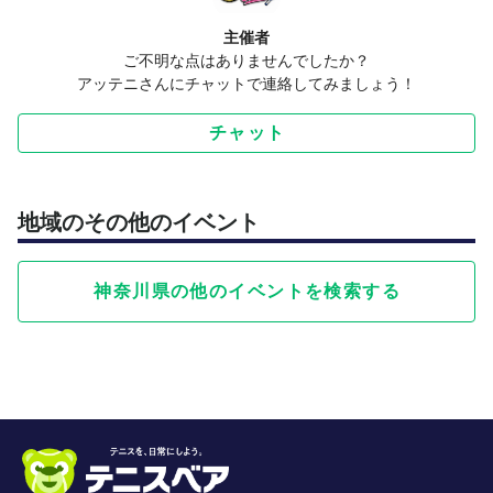
認出来兼ねます
主催者
❌他サークルへのスカウト、ナンパ、ネットワークビジネ
ご不明な点はありませんでしたか？
ス等の勧誘を目的としたご参加はご遠慮下さい
アッテニさんにチャットで連絡してみましょう！
(そのような行為が見られた場合は次回以降の参加承認は
いたしません)
チャット
地域のその他のイベント
神奈川県の他のイベントを検索する