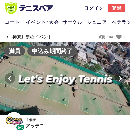
ログイン
登録
コート
イベント･大会
サークル
ジュニア
ベテラ
神奈川県のイベント
184
0
満員
申込み期間終了
主催者
アッテニ
Lv.5