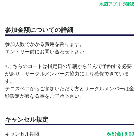
参加下さい😊
地図アプリで確認
☑️承認後、開催日時迄に参加者チャットルームから使用コ
ートをお知らせします。
参加金額についての詳細
(案内は直前に送りますので当日は準備運動を済ませてか
らコートのベンチに集合して下さい)
参加人数でかかる費用を割ります。
エントリー前にお問い合わせ下さい。
☑️ボールはこちらで準備します。
※こちらのコートは指定日の早朝から並んで予約する必要
⚠️保険には加入しておりません。プレイ中の怪我等につい
があり、サークルメンバーの協力により確保できていま
ては各自で対応をお願います。
す。
テニスベアからご参加いただく方とサークルメンバーは金
【天王町南公園テニスコート情報】
額設定が異なる事をご了承下さい。
・天王町駅から平坦な道のりで徒歩数分
・保土ケ谷駅からも徒歩十数分
・無料駐輪場あり(バイク可)
キャンセル規定
・駐車場はありませんが、近隣に上限ありの時間貸し駐車
場が点在しています
キャンセル期限
6/5(金) 8:00
・各コートに屋根つきのベンチあり