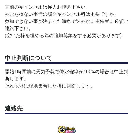
・公園内に更衣室とトイレあり
直前のキャンセルは極力お控え下さい。
・すぐ近くに飲み物の自動販売機やコンビニあり
やむを得ない事情の場合キャンセル料は不要ですが、
・入口は公園から出入りできるAコート横とBCコート後ろ
参加できない事が決まった時点で速やかに主催者に必ずご
側の2ヵ所のみです(他は施錠されていて使用できません)
連絡下さい。
※BCDコート使用時に途中で出入りする場合はBC後ろの扉
(空いた枠を埋める為の追加募集をする必要があります)
を使用して下さい(初めての方は最初にご確認下さい)
・仕切りがない4面横列びのコートなので、他コートのプ
レイを妨げないようご配慮をお願いします(横切る場合や
中止判断について
ボール拾いはタイミングにご注意下さい)
開始1時間前に天気予報で降水確率が100%の場合は中止判
【注意事項】
断します。
・キャンセルはやむを得ない事情が発生した場合のみとし
それ以外は現地集合した後に判断します。
てください。
・レベルや男女比のバランス調整の為、承認までお時間を
いただく場合があります。
連絡先
(頻繁には参加申請を確認できない為、単純にリアクショ
ンが遅い時もあります。申し訳ありません)
・参加申請時の入力項目を正確に記載されてない場合は承