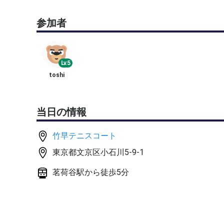
職業コーチではない為、コーチングはいたしません
参加者
基本練習のみです
他の媒体でも募集してるため、タイミングによって
天候が不順の場合、 中止が決定できるのが30分前
17:30に主催者に電話確認か、中止の場合精細情報
Lv.5
集合時間 6時
toshi
平日なので遅刻参加可
集合場所 コート番号お知らせしますので直接コート
当日の情報
参加費、ビジター料金
1200円
竹早テニスコート
東京都文京区小石川5‐9‐1
又、怪我は自己責任でお願いします
茗荷谷駅から徒歩5分