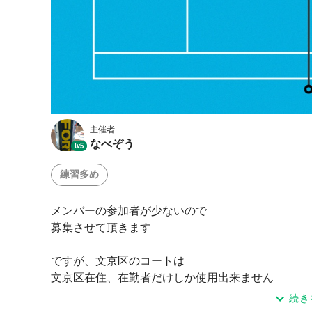
主催者
なべぞう
Lv.5
練習多め
メンバーの参加者が少ないので
募集させて頂きます
ですが、文京区のコートは
文京区在住、在勤者だけしか使用出来ません
証明書をお持ち下さい
続き
球出し練習の為、レベル、年齢、性別問いません