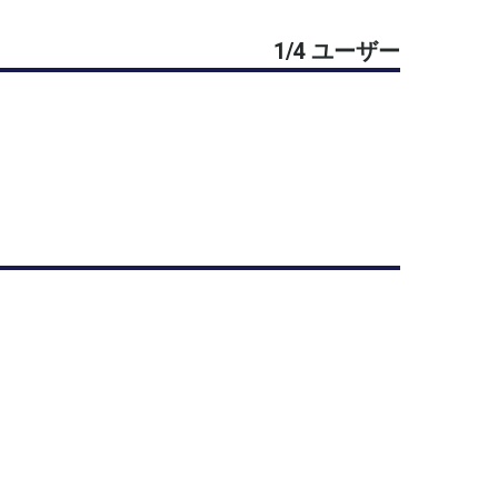
1/4 ユーザー
はお断りする場合があります
なので
にアップします
へ