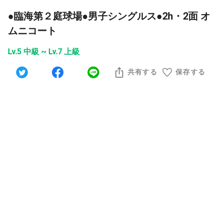
●臨海第２庭球場●男子シングルス●2h・2面 オ
ムニコート
Lv.5 中級 ~ Lv.7 上級
共有する
保存する