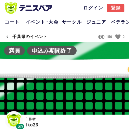
ログイン
登録
コート
イベント･大会
サークル
ジュニア
ベテラ
千葉県のイベント
150
0
満員
申込み期間終了
主催者
tko23
Lv.5