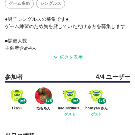
ゲーム多め
シングルス
●男子シングルスの募集です●
ゲーム練習のため胸を貸していただける方を募集します
■開催人数
主催者含め4人
続きを表示
※ エントリーが3人に満たない場合は、以下の内容となり
ます
参加者
4/4 ユーザー
・エントリーがお1人の場合：1面、1対1でシングルス
・エントリーがお2人の場合：1面、3人でシングルスのダ
ブルマッチ
Lv.5
Lv.5
Lv.5
Lv.5
■開催時間
tko23
ねもちん
nao09280613 さん
hontyan さん
7時から9時までの2時間
ゲスト
ゲスト
■参加レベル
一般中級以上，スクール中上級以上の方を希望します