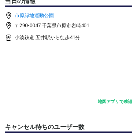
当日の情報
■参加費
市原緑地運動公園
お一人500円
〒290-0047 千葉県市原市岩崎401
（3人でダブルマッチの場合：お一人350円）
小湊鉄道 五井駅から徒歩41分
■内容
・コート2面を使用し、各コートで1対1のシングルス
・ゲーム形式：総当たりの30分マッチ
・軽いアップ後、ゲームを行います
・アップ 7:00～7:15（ショート・ロング・ボレスト・サ
ーブ）
・1試合目 7:15～7:45
・2試合目 7:50～8:20
地図アプリで確認
・3試合目 8:25～8:55
■開催場所
市原市臨海第２庭球場 B・C コート
キャンセル待ちのユーザー数