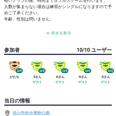
軽いアップの後、時間までダブルスゲームを行います。
人数が集まらない場合は練習かシングルになりますので予
めご了承ください。
年齢、性別は問いません。
真剣な中でも楽しく出来たらと思います。
続きを表示
ボールは主催者が用意します。
参加者
10/10 ユーザー
【募集人数】
10名（主催者含む）
他媒体でも募集を掛けています。
重複した場合は先着順とさせて頂きます。
Lv.6
Lv.6
Lv.6
Lv.6
Lv.6
ひたち
Sさん
Hさん
Hさん
Gさん
【場所】
ゲスト
ゲスト
ゲスト
ゲスト
流山市総合運動公園
コートは承認時にお伝えします。
駅から徒歩10分程度
当日の情報
駐車場無料、シャワールーム有り
流山市総合運動公園