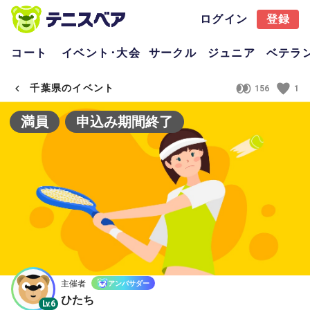
ログイン
登録
コート
イベント･大会
サークル
ジュニア
ベテラ
千葉県のイベント
156
1
満員
申込み期間終了
主催者
アンバサダー
ひたち
Lv.6