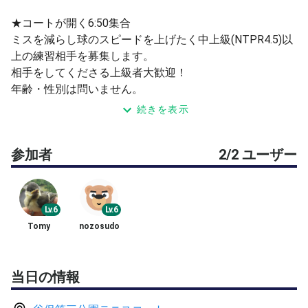
★コートが開く6:50集合
ミスを減らし球のスピードを上げたく中上級(NTPR4.5)以
上の練習相手を募集します。
相手をしてくださる上級者大歓迎！
年齢・性別は問いません。
1対1で20分練習してから35分シングルスの試合をしま
続きを表示
す。
参加費：500円
参加者
2/2 ユーザー
※練習球を数球準備します。基本的にニューボールは使
用しませんが、
試合は一週間以内に開けた比較的状態の良いボールを
使用します。
Lv.6
Lv.6
場所：国立市 谷保コート C面
Tomy
nozosudo
※他でも募集しているためタイミングによってお断りする
場合があります。
当日の情報
※駐車場は良く分かりません。(すいまんせん。調査不足で
す。)