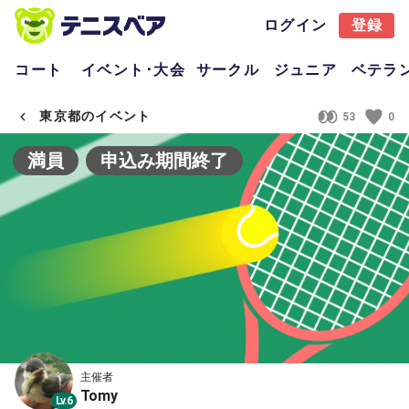
ログイン
登録
コート
イベント･大会
サークル
ジュニア
ベテラ
東京都のイベント
53
0
満員
申込み期間終了
主催者
Tomy
Lv.6