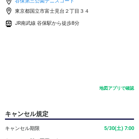
谷保第三公園テニスコート
※シングルスポールはありません。
東京都国立市富士見台２丁目３４
※テニスオフ開催は初心者なので至らぬ点はご容赦くださ
い。
JR南武線 谷保駅から徒歩8分
地図アプリで確認
キャンセル規定
キャンセル期限
5/30(土) 7:00