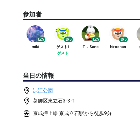
参加者
＜内容＞
・15分位アップした後、4ゲーム先取ノーアドでダ
・4名集まらず、3名以下の場合は、相談の上、練習
Lv.5
Lv.5
Lv.5
Lv.5
＜集合場所＞
miki
ゲスト1
Ｔ．Sano
hirochan
p
・時間になりましたら、コートにお集まりください
ゲスト
・コート番号はチャット等でお知らせします。
当日の情報
渋江公園
葛飾区東立石3-3-1
京成押上線 京成立石駅から徒歩9分