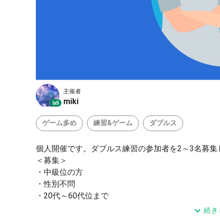
主催者
miki
Lv.5
ゲーム多め
練習&ゲーム
ダブルス
個人開催です。ダブルス練習の参加者を2～3名募集
＜募集＞
・中級位の方
・性別不問
・20代～60代位まで
・キャンセルのない方
続き
・楽しく、真剣にできる方