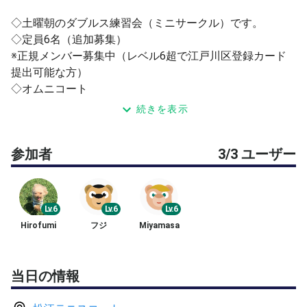
◇土曜朝のダブルス練習会（ミニサークル）です。
◇定員6名（追加募集）
※正規メンバー募集中（レベル6超で江戸川区登録カード
提出可能な方）
◇オムニコート
続きを表示
◆募集レベル等
・マナー良く、楽しくプレーできる方
参加者
3/3 ユーザー
・遅刻、早退OKです。事前にお知らせください。
・初めての方、戦績等ない方は承認が遅れる場合がありま
す。
Lv.6
Lv.6
Lv.6
◆タイムテーブル
Hirofumi
フジ
Miyamasa
・基礎練習 60分程
度（ショート・ロングラリー、ボレスト、スマッシュ、サ
ーブリターン） 結構ハードでしっかり動きます(•́ε•̀;ก)💦
当日の情報
・残り時間で適宜ペアを替え、4ゲーム消化（セミアド）