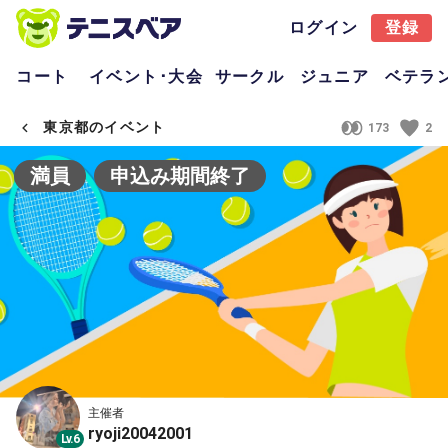
ログイン
登録
コート
イベント･大会
サークル
ジュニア
ベテラ
東京都のイベント
173
2
満員
申込み期間終了
主催者
ryoji20042001
Lv.6