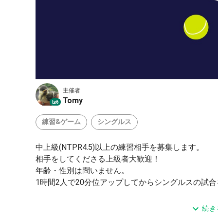
主催者
Tomy
Lv.6
練習&ゲーム
シングルス
中上級(NTPR4.5)以上の練習相手を募集します。
相手をしてくださる上級者大歓迎！
年齢・性別は問いません。
1時間2人で20分位アップしてからシングルスの試
場所：国立市 矢川上公園Aコート
続き