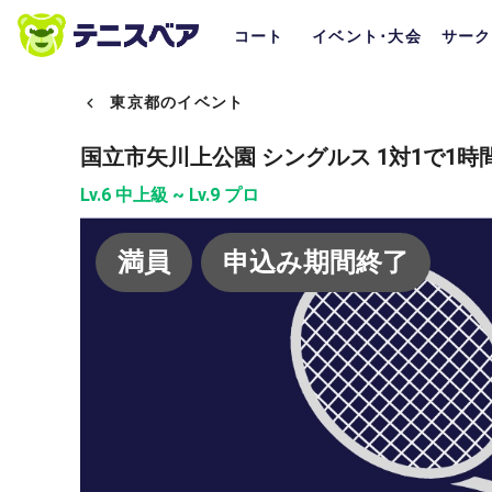
コート
イベント･大会
サーク
東京都のイベント
国立市矢川上公園 シングルス 1対1で1時
Lv.6 中上級 ~ Lv.9 プロ
満員
申込み期間終了