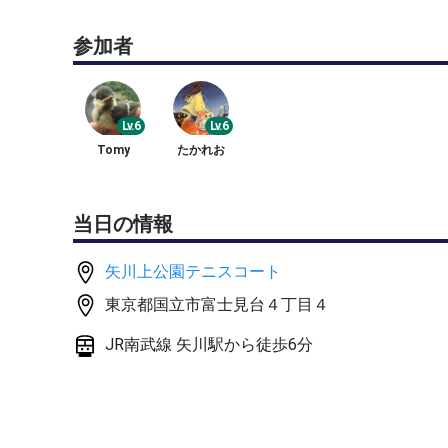
※練習球を数球準備します。基本的にニューボール
参加者
試合は一週間以内に開けた状態の良いボールを使
※駐車場はありません。近場のコインパーキングを
※雨天中止の場合、1時間前にテニスオフに情報追加
Lv.6
Lv.6
※テニスオフ開催は初心者なので至らぬ点はご容赦
Tomy
たかれお
※他でも募集しているため先着順となりお断りする
当日の情報
矢川上公園テニスコート
東京都国立市富士見台４丁目４
JR南武線 矢川駅から徒歩6分