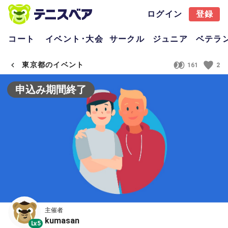
ログイン
登録
コート
イベント･大会
サークル
ジュニア
ベテラ
東京都のイベント
161
2
申込み期間終了
主催者
kumasan
Lv.5