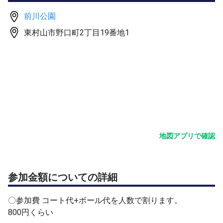
前川公園
〇参加費 コート代を人数で割ります。
東村山市野口町2丁目19番地1
練習球とnewボールを主催者が用意します。
〇時間になりましたら、直接コートへお越しください。
（コート番号は参加承認の際,もしくは当日にお伝えしま
す）
〇雨天中止です。 30〜60分前にコート管理者に確認しま
す。 雨が上がっても、コート状況により中止になる場合
地図アプリで確認
があります。 開催判断が微妙な場合で、遠くからお越し
の場合には、相談してください。
参加金額についての詳細
○1面募集の場合でも、コートが増やせた場合には、2面４
人の募集に変わる場合があります。
〇参加費 コート代+ボール代を人数で割ります。
800円くらい
○前日の21時頃までに1人も応募がない場合は、コートキ