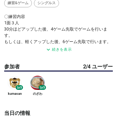
練習&ゲーム
シングルス
〇練習内容
1面３人
30分ほどアップした後、4ゲーム先取でゲームを行いま
す。
もしくは、軽くアップした後、6ゲーム先取で行います。
続きを表示
1面２人
主催者と２人の場合には、30分ほど練習してからゲーム
参加者
2/4 ユーザー
を行います。
2面４人
5分ほどアップしてから6ゲーム先取でゲームを行いま
Lv.5
Lv.5
す。
kumasan
のざわ
〇性別、年齢不問
募集レベルは、一般中級～中上級（スクール中上級〜）
当日の情報
主催者は中級上位くらい