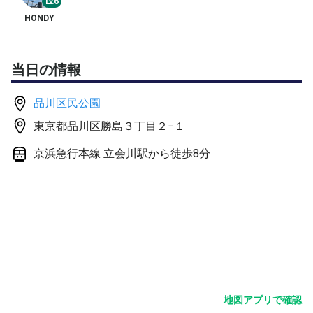
Lv.6
HONDY
基本、使用球はゲーム用は新球のダンロップフォート、練
習球はSTジェームスを利用しますが、在庫状況によって
は他の物を使うこともあります。
当日の情報
※基本的に４名で開催しておりますが、メンバーの参加状
品川区民公園
況により募集枠を５名へ変更する場合がございます。
東京都品川区勝島３丁目２−１
※女性の参加者も大歓迎ですが、【LV7】以上でお願いし
ます、【LV6.5】以上の方は一度、ご相談ください。
京浜急行本線 立会川駅から徒歩8分
※３名以下の場合、シングルスや基礎練習へ変更する場合
がございます。
※先着順ではありません、参加者とのレベル差を考慮しな
がら承認しておりますので、申請者様によっては対応が遅
くなる場合がございますので、予めご了承ください。
※友人知人にも声をかけており、身内を優先、もしくは早
めに〆切をさせていただく場合がございます。
ご理解のほど、よろしくお願いします。
地図アプリで確認