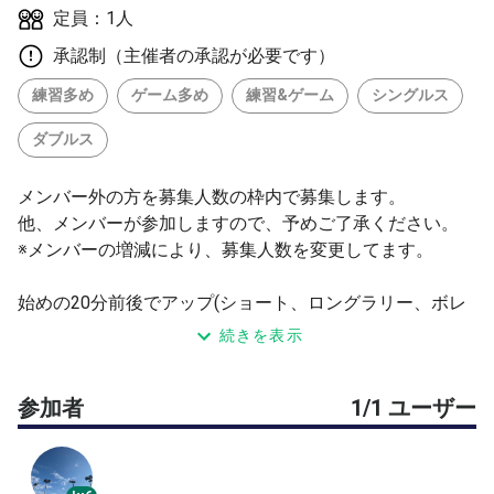
定員：1人
承認制（主催者の承認が必要です）
練習多め
ゲーム多め
練習&ゲーム
シングルス
ダブルス
メンバー外の方を募集人数の枠内で募集します。
他、メンバーが参加しますので、予めご了承ください。
※メンバーの増減により、募集人数を変更してます。
始めの20分前後でアップ(ショート、ロングラリー、ボレ
スト)、残り時間でゲーム形式で楽しむ形で行っておりま
続きを表示
す。
参加メンバーの希望によって、ゲーム形式練習の前に
参加者
1/1 ユーザー
・シングルスのポイントゲーム
・基礎練習(クロスラリー、サーブ＆リターン、スマッシ
ュ等)
を取り入れることもあります。