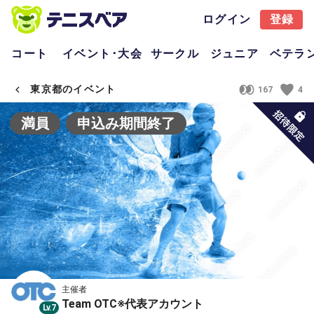
ログイン
登録
コート
イベント･大会
サークル
ジュニア
ベテラ
東京都のイベント
167
4
満員
申込み期間終了
主催者
Team OTC※代表アカウント
Lv.7