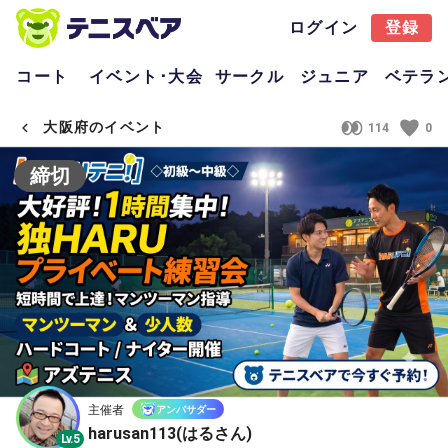
ログイン
登録
コート
イベント･大会
サークル
ジュニア
ベテラ
大阪府のイベント
114
0
締切
主催者
アンバサダー
harusan113(はるさん)
Lv.5