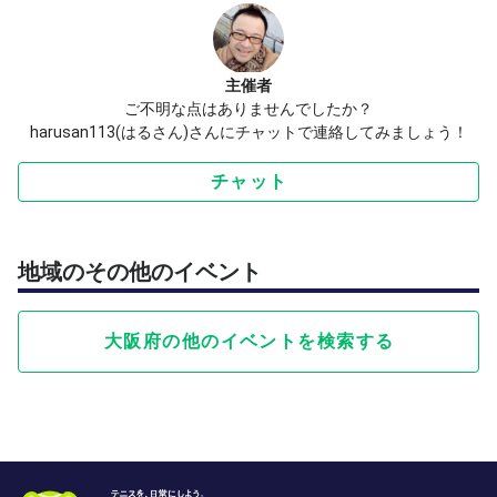
備運動をしっかり行い、無理のない範囲でプレーをお願い
いたします。
皆様と一緒に、楽しく充実した1時間を過ごせることを楽
主催者
ご不明な点はありませんでしたか？
しみにしています！
harusan113(はるさん)さんにチャットで連絡してみましょう！
ご質問などがありましたら、お気軽にチャット機能からメ
ッセージをください📩✨
チャット
ご応募お待ちしております！
地域のその他のイベント
大阪府の他のイベントを検索する