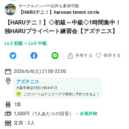
サークルメンバー以外も参加可能
【HARUテニ！】harusan tennis circle
【HARUテニ！】◇初級～中級◇1時間集中！
独HARUプライベート練習会【アズテニス】
Lv.3 初級 ~ Lv.5 中級
共有する
保存する
2026/6/6(土) 21:00-22:00
アズテニス
大阪市東淀川区小松4-4-13
このコートはテニスベアで簡単に予約できるよ！
1面
1,500円（1人あたりの目安）
金額詳細
定員：2人