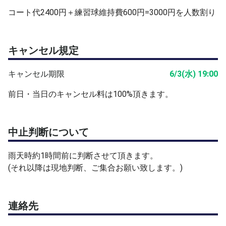
対象レベル： 初級～中級（テニスベアレベル3〜5程度）
コート代2400円＋練習球維持費600円=3000円を人数割り
募集人数： 1名様限定（主催者とマンツーマンです）
備品について
キャンセル規定
練習用のボール（プレッシャーボール）はこちらでご用意
いたします。
キャンセル期限
6/3(水) 19:00
終了後のボール回収にご協力をお願いします。
前日・当日のキャンセル料は100%頂きます。
⚠️ ご確認事項・注意事項
集合場所： 承認時にお知らせするコート番号へ、開始時
中止判断について
間までに直接お越しください。
雨天時の対応： 天候が怪しい場合は、開始[60]分前までに
雨天時約1時間前に判断させて頂きます。
テニスベアのチャットにて開催の有無をご連絡いたしま
(それ以降は現地判断、ご集合お願い致します。)
す。
保険について： スポーツ傷害保険等には加入しておりま
連絡先
せん。怪我や設備の破損等は自己責任となりますので、準