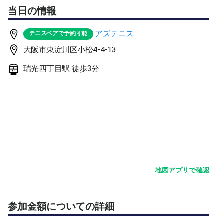
当日の情報
🎾 練習メニューについて
1時間のプライベート練習ですので、「あなたのやりたい
アズテニス
テニスベアで予約可能
こと」を最優先します！
大阪市東淀川区小松4-4-13
事前にチャットでご希望をお伺いし、柔軟に対応いたしま
す。
瑞光四丁目駅 徒歩3分
【メニュー例】
アップ： ショートラリー、ボレーボレー（約10分）
基礎練習： ロングラリー（約20分）
課題練習： 苦手なショットの集中特訓、サーブ＆レシー
ブなど（約15分）
実践練習： ポイント形式やゲームなど（約15分）
※「ひたすらラリーをしたい！」「球出しを多めにしてほ
しい！」などのリクエストも大歓迎です！
地図アプリで確認
📍 開催概要
場所： アズテニス（ハードコート）
参加金額についての詳細
時間： [6月6日(土) 21:00〜22:00]