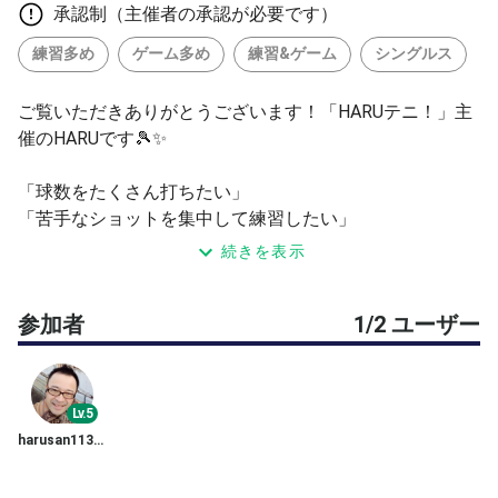
承認制（主催者の承認が必要です）
練習多め
ゲーム多め
練習&ゲーム
シングルス
ご覧いただきありがとうございます！「HARUテニ！」主
催のHARUです🎾✨
「球数をたくさん打ちたい」
「苦手なショットを集中して練習したい」
「スクールでは物足りないから、自分のペースで特訓した
続きを表示
い」
参加者
1/2 ユーザー
そんな方にピッタリの、1時間限定・マンツーマンプライ
ベート練習会を開催します！
初級～中級の方を対象としておりますので、ミスを気にせ
ず、楽しくご自身の課題に向き合っていただけます。
Lv.5
harusan113(はるさん)
ナイターのハードコートで、お仕事帰りや一日の終わり
に、涼しく集中してテニスを楽しみませんか？🌙