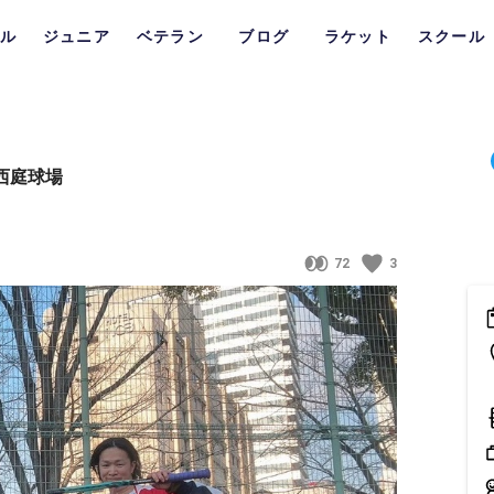
ル
ジュニア
ベテラン
ブログ
ラケット
スクール
西庭球場
72
3