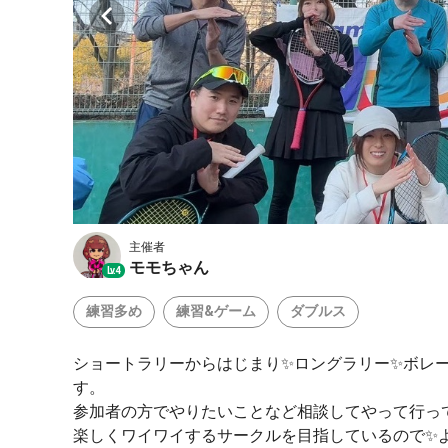
主催者
モモちゃん
Lv.4
練習多め
練習&ゲーム
ダブルス
ショートラリーからはじまり✨️ロングラリー✨️ボレ
す。
参加者の方でやりたいことなど相談してやって行って
楽しくワイワイするサークルを目指しているので✨️