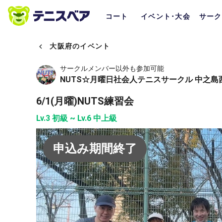
コート
イベント･大会
サーク
大阪府のイベント
サークルメンバー以外も参加可能
NUTS☆月曜日社会人テニスサークル 中之島
6/1(月曜)NUTS練習会
Lv.3 初級 ~ Lv.6 中上級
申込み期間終了