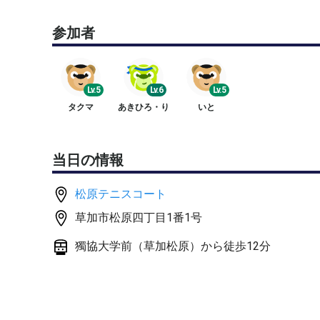
・定員に満たない場合は中止することがあります。
参加者
・定員到達前に締め切ることがあります。
・天候不良（風雨、高温等）による中止等は1時間
Lv.5
Lv.6
Lv.5
タクマ
あきひろ・り
いと
当日の情報
松原テニスコート
草加市松原四丁目1番1号
獨協大学前（草加松原）から徒歩12分