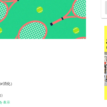
or消化）
動）
を表示