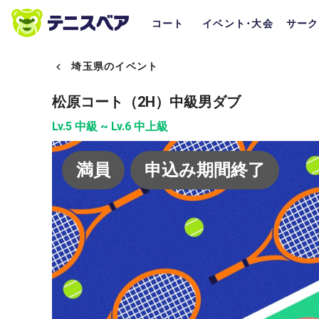
コート
イベント･大会
サーク
埼玉県のイベント
松原コート（2H）中級男ダブ
Lv.5 中級 ~ Lv.6 中上級
満員
申込み期間終了