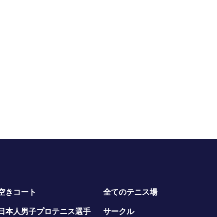
空きコート
全てのテニス場
日本人男子プロテニス選手
サークル