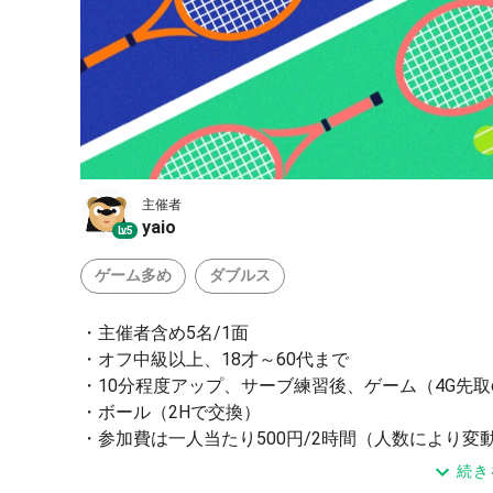
主催者
yaio
Lv.5
ゲーム多め
ダブルス
・主催者含め5名/1面
・オフ中級以上、18才～60代まで
・10分程度アップ、サーブ練習後、ゲーム（4G先取
・ボール（2Hで交換）
・参加費は一人当たり500円/2時間（人数により変
・コート番号は承認時にお知らせします。
続き