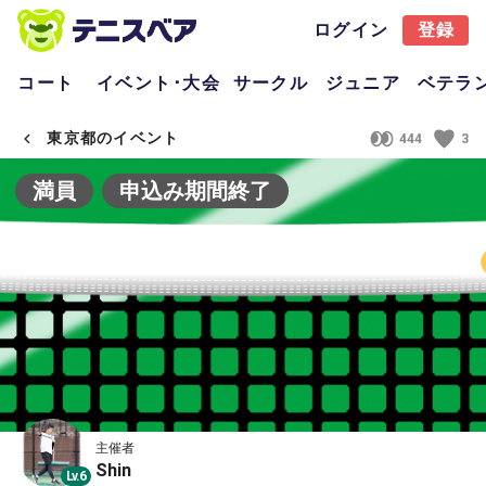
ログイン
登録
コート
イベント･大会
サークル
ジュニア
ベテラ
東京都のイベント
444
3
満員
申込み期間終了
主催者
Shin
Lv.6