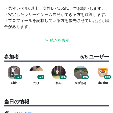
・男性レベル6以上、女性レベル5以上でお願いします。
・安定したラリーやゲーム展開ができる方を歓迎します。
・プロフィールを記載している方を優先させていただく場
合があります。
40～50分程度練習した後、ペアを変えながらゲームを行
続きを表示
います。
4人の場合は1セット、5人の場合は4ゲーム消化（いずれ
参加者
5/5 ユーザー
もノーアド）で進行します。
なお3人以下の場合はシングルスになります。
Lv.6
Lv.6
Lv.6
Lv.6
Lv.6
Shin
たび
れん
かずあき
daishu
当日の情報