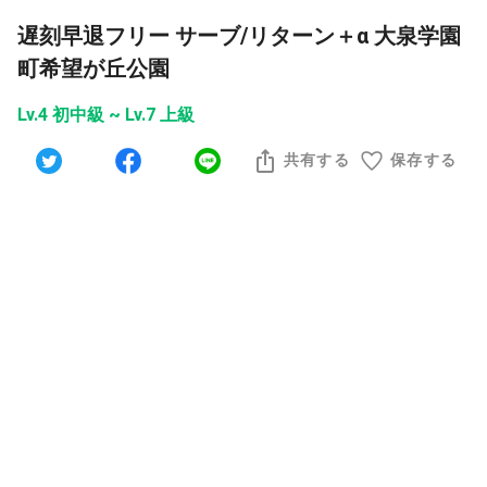
遅刻早退フリー サーブ/リターン＋α 大泉学園
町希望が丘公園
Lv.4 初中級 ~ Lv.7 上級
共有する
保存する