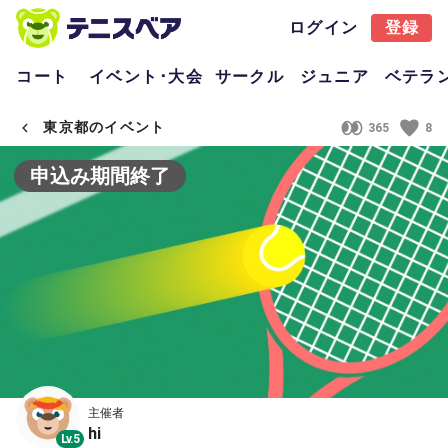
ログイン
登録
コート
イベント･大会
サークル
ジュニア
ベテラ
東京都のイベント
365
8
申込み期間終了
主催者
hi
Lv.5