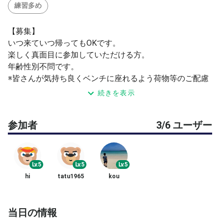
練習多め
【募集】
いつ来ていつ帰ってもOKです。
楽しく真面目に参加していただける方。
年齢性別不問です。
※皆さんが気持ち良くベンチに座れるよう荷物等のご配慮
お願いします
続きを表示
【内容】
参加者
3/6 ユーザー
サーブ、リターンをひたすら練習します(自分のタイミン
グでサーブ、リターン、休憩)
充分練習後、時間があれば相談のうえその他決定
※使用球は良さげなセットボールと当日ダンロップHD3缶
Lv.5
Lv.5
Lv.5
開けます
hi
tatu1965
kou
【注意事項】
1.コート番号は承認時にお知らせしますので当日は直接コ
ートまでお願いします。 2.怪我や用品損害の補償等は自
当日の情報
己責任でお願いします。 3.アドバイス等は求められなけ