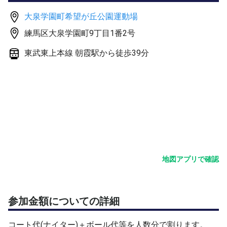
ればご遠慮下さい。
大泉学園町希望が丘公園運動場
練馬区大泉学園町9丁目1番2号
コート情報:オムニ
駐車場:有料(近隣スーパー駐車場有り)
東武東上本線 朝霞駅から徒歩39分
更衣室:多目的トイレ有り
自販機:有り
地図アプリで確認
参加金額についての詳細
コート代(ナイター)＋ボール代等を人数分で割ります。