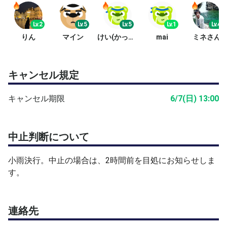
Lv.2
Lv.5
Lv.5
Lv.1
Lv.4
りん
マイン
けい(かっさん)
mai
ミネさん
キャンセル規定
キャンセル期限
6/7(日) 13:00
中止判断について
小雨決行。中止の場合は、2時間前を目処にお知らせしま
す。
連絡先