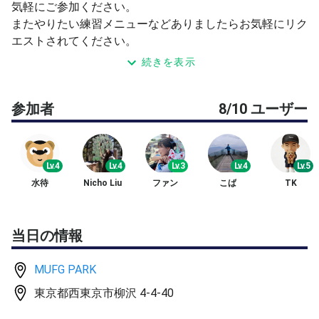
気軽にご参加ください。
またやりたい練習メニューなどありましたらお気軽にリク
エストされてください。
続きを表示
〔練習予定〕
参加者
8/10 ユーザー
13:00～13:30 アップ、ミニゲーム等
13:30～14:10 球出し練習
Lv.4
Lv.4
Lv.3
Lv.4
Lv.5
14:10～14:40 ダブルスゲーム
水待
Nicho Liu
ファン
こば
TK
14:40～15:00 ストレートラリー、クロスラリー、サーブ
練習(15時からのイベントの人と一緒に)
当日の情報
·定員、面数、内容等変更する場合があります。
MUFG PARK
東京都西東京市柳沢 4-4-40