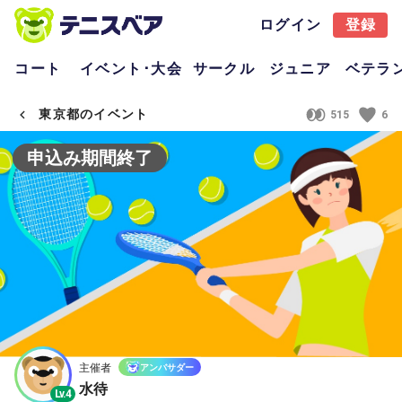
ログイン
登録
コート
イベント･大会
サークル
ジュニア
ベテラ
東京都のイベント
515
6
申込み期間終了
主催者
アンバサダー
水待
Lv.4