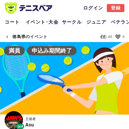
ログイン
登録
コート
イベント･大会
サークル
ジュニア
ベテラ
徳島県のイベント
65
0
満員
申込み期間終了
主催者
Asu
Lv.4