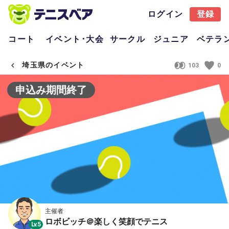
ログイン
登録
コート
イベント･大会
サークル
ジュニア
ベテラ
埼玉県のイベント
103
0
申込み期間終了
主催者
ロボビッチ＠楽しく笑顔でテニス
Lv.5