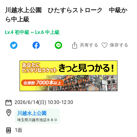
川越水上公園 ひたすらストローク 中級か
ら中上級
Lv.4 初中級 ~ Lv.6 中上級
共有する
保存する
2026/6/14(日) 10:30-12:30
川越水上公園
埼玉県川越市池辺８８０
1面