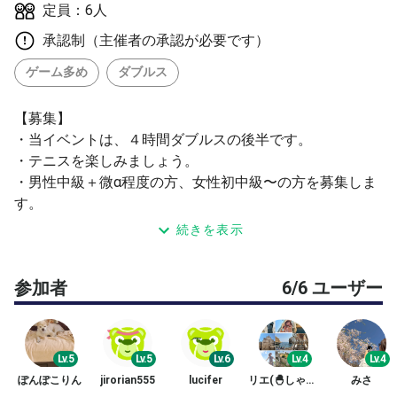
定員：6人
承認制（主催者の承認が必要です）
ゲーム多め
ダブルス
【募集】
・当イベントは、４時間ダブルスの後半です。
・テニスを楽しみましょう。
・男性中級＋微α程度の方、女性初中級〜の方を募集しま
す。
・ゲームを楽しめる方。
続きを表示
・参加は50代までとします。
・大会に出られている方、これから出られる方を希望しま
参加者
6/6 ユーザー
す。
・初中級の方は、学生時代部活（大会参加）でテニスをし
ていた方か戦績はあるが、復帰中の方とします。
・承認は、戦績等を参考にします。
Lv.5
Lv.5
Lv.6
Lv.4
Lv.4
ぽんぽこりん
jirorian555
lucifer
リエ(🐣しゃきぴよ🐥)
みさ
【参加費】