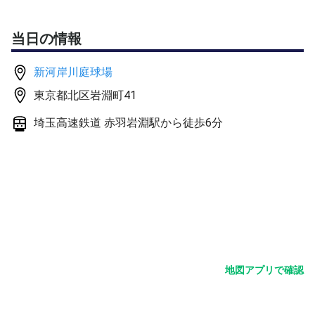
・参加費は、コート代1200円.ボール代750円（セントジ
ェームス １時間毎に交換）諸費を人数割りします。参加
当日の情報
費は現金、paypay
新河岸川庭球場
【その他】
東京都北区岩淵町41
・コートは、ハードコートです。
・ゲームは、４消化ノーアドです。
埼玉高速鉄道 赤羽岩淵駅から徒歩6分
・アップは、15分くらいします。
・女性が参加の場合は、女性は、乱数表の番号を選べま
す。また、追加の女性募集枠を設定します。
・アップ、ゲーム球を用意します。
・会場は、赤羽駅から徒歩約12分.赤羽岩淵駅から徒歩5分
・キャンセルの可能性のある方は、ご遠慮願います。
・指導等は禁止します。
地図アプリで確認