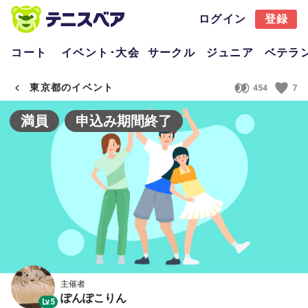
ログイン
登録
コート
イベント･大会
サークル
ジュニア
ベテラ
東京都のイベント
454
7
満員
申込み期間終了
主催者
ぽんぽこりん
Lv.5