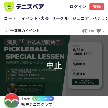
ログイン
登録
コート
イベント･大会
サークル
ジュニア
ベテラ
千葉県のイベント
658
0
満員
申込み期間終了
中止
主催者
アンバサダー
松戸テニスクラブ