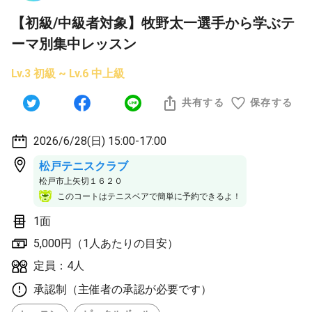
【初級/中級者対象】牧野太一選手から学ぶテ
ーマ別集中レッスン
Lv.3 初級 ~ Lv.6 中上級
共有する
保存する
2026/6/28(日) 15:00-17:00
松戸テニスクラブ
松戸市上矢切１６２０
このコートはテニスベアで簡単に予約できるよ！
1面
5,000円（1人あたりの目安）
定員：4人
承認制（主催者の承認が必要です）