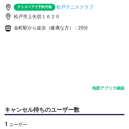
なし。
松戸テニスクラブ
テニスベアで予約可能
✔︎ トッププレイヤーの視点をわかりやすく解説
松戸市上矢切１６２０
現役最前線で戦う選手が、普段の試合で何を意識している
のか、その「視点」を噛み砕いてお伝えします。
金町駅から徒歩（健康な方）：20分
■ 講師プロフィール
牧野 太一 (Taichi Makino) 選手
・ピックルボール歴5年
・国内大会入賞回数 多数
・長年の指導実績あり
■ 開催詳細
日時： 6月28日（日）14:00 〜 16:00
地図アプリで確認
参加費： 5,000円
定員： 4名（先着順）
対象レベル： 初級〜中級者の方
キャンセル待ちのユーザー数
※パドルの持ち方や基本的なルールが分かっていれば、ど
なたでも大歓迎です！
1
ユーザー