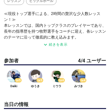
レッスン
ピックルボール
≪現役トップ選手による、2時間の贅沢な少人数レッス
ン！≫
本レッスンでは、国内トップクラスのプレイヤーであり、
長年の指導歴を持つ牧野選手をコーチに迎え、各レッスン
のテーマに沿って徹底的に教え込みます。
続きを表示
定員はわずか4名の超少人数制。
現役トップ選手の「視点」と「技術」を一人ひとりのフォ
参加者
4/4 ユーザー
ームを細かくチェックしながら直接伝授します。
■ 本レッスンの特徴
✔︎ 初・中級者に寄り添う少人数制（定員4名）
Lv.5
Lv.5
Lv.4
Lv.4
4名限定だからこそ、一人ひとりの癖や課題に合わせた細
Daiki
ゆうき
ミウラ
みづき
かいフィードバックが可能です。
✔︎毎回違うテーマに沿って集中的に特訓
毎回のテーマに関する練習をじっくり2時間練習すること
当日の情報
で、レッスンを受けるごとにレベルアップすること間違い